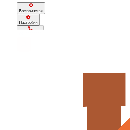
Васюринская
Настройки
89182668660