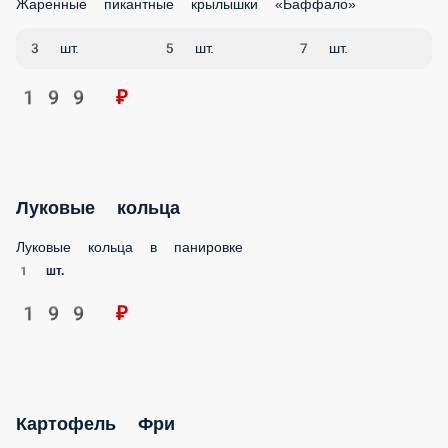
ПИЦЦА
Сырные палочки
Сыр Моцарелла в хрустящей панировке
5 шт.
239 ₽
Мидии запеченные
Мясо мидии, томаты, соус спайси/белый , унаги, кунжут
бел.
7 шт.
5 шт.