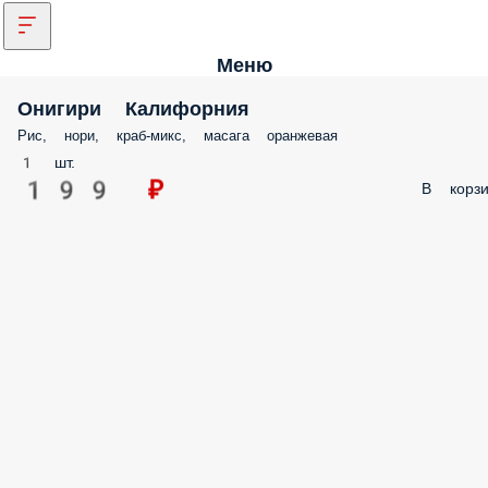
Меню
Онигири Калифорния
Рис, нори, краб-микс, масага оранжевая
1 шт.
199 ₽
В корзи